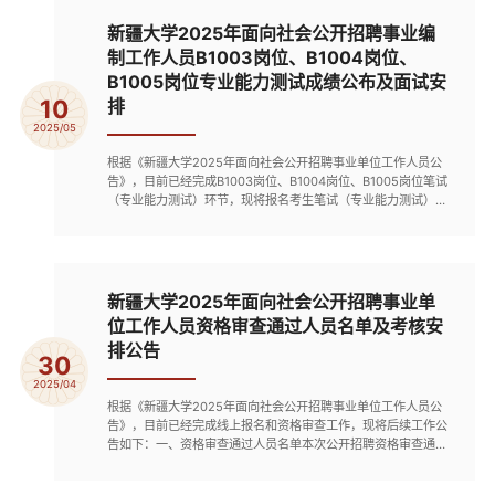
和考察工作由新疆大学组织实施。2.按招聘岗位1:1的比例确定
体检人选。体检...
新疆大学2025年面向社会公开招聘事业编
制工作人员B1003岗位、B1004岗位、
B1005岗位专业能力测试成绩公布及面试安
10
排
2025/05
根据《新疆大学2025年面向社会公开招聘事业单位工作人员公
告》，目前已经完成B1003岗位、B1004岗位、B1005岗位笔试
（专业能力测试）环节，现将报名考生笔试（专业能力测试）成
绩及后续面试环节通知如下。一、笔试成绩（专业能力测试）公
布见附件。二、面试工作安排 （一）面试时间B1003岗位：
2025年5月13日10：00B1004岗位：2025年5月12日09：
30B1005岗位：2025年5月12日14：00（二）候考地点B1003
岗位：新疆大学红湖校区12号教...
新疆大学2025年面向社会公开招聘事业单
位工作人员资格审查通过人员名单及考核安
排公告
30
2025/04
根据《新疆大学2025年面向社会公开招聘事业单位工作人员公
告》，目前已经完成线上报名和资格审查工作，现将后续工作公
告如下：一、资格审查通过人员名单本次公开招聘资格审查通过
人员名单见附件1。其中B1007、B1026、B1028岗位达不到开
考比例，取消本次三个岗位的招聘计划。考核（考试）工作安排