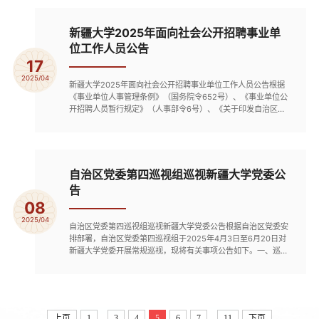
考试环节按照岗位性质，需进行专业能力笔试。考核环节按照岗
位性质，采取试讲、实际操作、专业能力测试、结构化面试等方
式选一项或...
新疆大学2025年面向社会公开招聘事业单
位工作人员公告
17
2025/04
新疆大学2025年面向社会公开招聘事业单位工作人员公告根据
《事业单位人事管理条例》（国务院令652号）、《事业单位公
开招聘人员暂行规定》（人事部令6号）、《关于印发自治区事
业单位面向社会公开招聘工作人员办法的通知》（新人社发
〔2013〕141号）要求，经新疆大学党委常委会研究，决定面向
社会公开招聘44名工作人员，现公告如下：一、单位简介新疆
大学的前身是始创于1924年的新疆俄文法政专门学校，是国家
首批“双一流”建设...
自治区党委第四巡视组巡视新疆大学党委公
告
08
2025/04
自治区党委第四巡视组巡视新疆大学党委公告根据自治区党委安
排部署，自治区党委第四巡视组于2025年4月3日至6月20日对
新疆大学党委开展常规巡视，现将有关事项公告如下。一、巡视
监督重点坚持以习近平新时代中国特色社会主义思想为指导，坚
持政治巡视定位，聚焦新疆大学党委落实立德树人根本任务，聚
焦“关键少数”特别是“一把手”和领导班子，聚焦重点领域和关键
环节，重点监督检查学习贯彻习近平新时代中国特色社会主义思
想和...
...
...
上页
1
3
4
5
6
7
11
下页