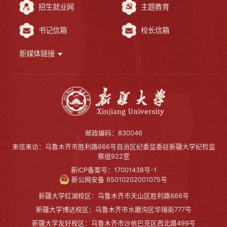
招生就业网
主题教育
书记信箱
校长信箱
新媒体链接
邮政编码：830046
来信来访：乌鲁木齐市胜利路666号自治区纪委监委驻新疆大学纪检监
察组922室
新ICP备案号：17001438号-1
新公网安备 65010202001075号
新疆大学红湖校区：乌鲁木齐市天山区胜利路666号
新疆大学博达校区：乌鲁木齐市水磨沟区华瑞街777号
新疆大学友好校区：乌鲁木齐市沙依巴克区西北路499号