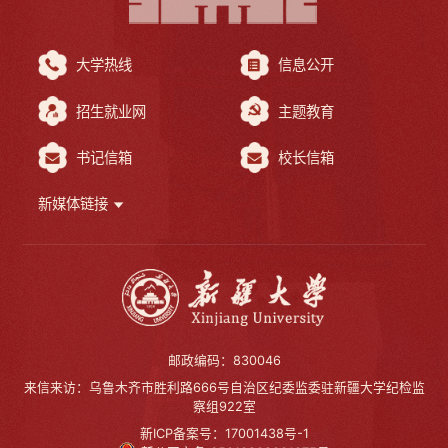
大学热线
信息公开
招生就业网
主题教育
书记信箱
校长信箱
新媒体链接
邮政编码：830046
来信来访：乌鲁木齐市胜利路666号自治区纪委监委驻新疆大学纪检监
察组922室
新ICP备案号：17001438号-1